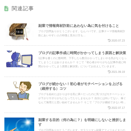
関連記事
副業で情報商材詐欺にあわない為に気を付けること
ブログ訪問ありがとうございます。なんパパです。記事テーマ情報商材詐
欺にあいやすい人の特徴と見分け方も...
2020.07.23
ブログの記事作成に時間がかかってしまう原因と解決策
1記事を書くのに数時間、下手したら数日かかってしまいやる気がなくなっ
てしまうことはありませんか？ そこで『初心者がやりがちな記事作成に時
間がかかってしまう原因と解決策』についてお伝えしていきます。
2021.09.19
ブログが続かない！初心者がモチベーションを上げる
（維持する）コツ
ブログを始めたばかりはやる気に満々だったのに気づけばモチベーション
が下がりサボりがちになってたりしませんか？ 自分には向いてない、稼ぐ
なんて無理だと思い始めてませんか？ そこで『ブログが継続できない時に
モチベーションを上げる（維持する）方法』についてお伝えしていきま
2022.07.17
す。
副業する目的（何の為に？）を明確にしないと挫折しま
す
ブログ訪問ありがとうございます。サラリーマン副業アフィリエイターの